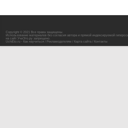
Copyright © 2021 Все права защищены.
Использование материалов без согласия автора и прямой индексируемой гиперсс
на сайт УчиЭто.ру запрещено.
UchiEto.ru - Как научиться
/
Рекламодателям
/
Карта сайта
/
Контакты