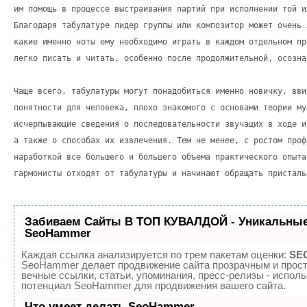
им помощь в процессе выстраивания партий при исполнении той и
Благодаря табулатуре лидер группы или композитор может очень 
какие именно ноты ему необходимо играть в каждом отдельном пр
легко писать и читать, особенно после продолжительной, осозна
Чаще всего, табулатуры могут понадобиться именно новичку, вви
понятности для человека, плохо знакомого с основами теории му
исчерпывающие сведения о последовательности звучащих в ходе и
а также о способах их извлечения. Тем не менее, с ростом проф
наработкой все большего и большего объема практического опыта
гармонисты отходят от табулатуры и начинают обращать присталь
Забиваем Сайты В ТОП КУВАЛДОЙ - Уникальные
SeoHammer
Каждая ссылка анализируется по трем пакетам оценки:
SEO
SeoHammer делает продвижение сайта прозрачным и прост
вечные ссылки, статьи, упоминания, пресс-релизы - испол
потенциал SeoHammer для продвижения вашего сайта.
Что умеет делать SeoHammer