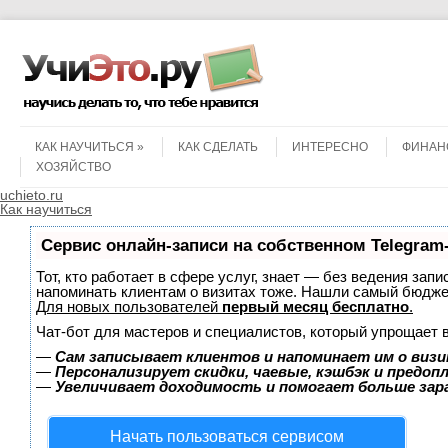
Menu
Skip to content
КАК НАУЧИТЬСЯ
КАК СДЕЛАТЬ
ИНТЕРЕСНО
ФИНАН
ХОЗЯЙСТВО
uchieto.ru
Как научиться
Сервис онлайн-записи на собственном Telegram
Тот, кто работает в сфере услуг, знает — без ведения запи
напоминать клиентам о визитах тоже. Нашли самый бюдж
Для новых пользователей
первый месяц бесплатно
.
Чат-бот для мастеров и специалистов, который упрощает 
—
Сам записывает клиентов и напоминает им о визи
—
Персонализирует скидки, чаевые, кэшбэк и предоп
—
Увеличивает доходимость и помогает больше за
Начать пользоваться сервисом