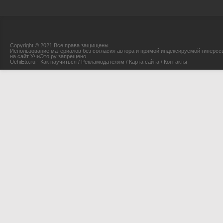
Copyright © 2021 Все права защищены.
Использование материалов без согласия автора и прямой индексируемой гиперсс
на сайт УчиЭто.ру запрещено.
UchiEto.ru - Как научиться
/
Рекламодателям
/
Карта сайта
/
Контакты