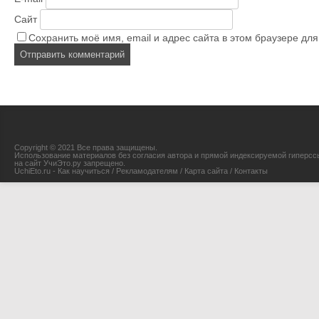
Сайт
Сохранить моё имя, email и адрес сайта в этом браузере д
Copyright © 2021 Все права защищены.
Использование материалов без согласия автора и прямой индексируемой гиперсс
на сайт УчиЭто.ру запрещено.
UchiEto.ru - Как научиться
/
Рекламодателям
/
Карта сайта
/
Контакты