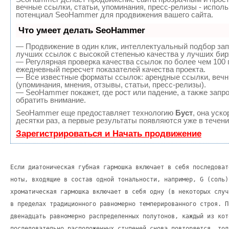
вечные ссылки, статьи, упоминания, пресс-релизы - испол
потенциал SeoHammer для продвижения вашего сайта.
Что умеет делать SeoHammer
— Продвижение в один клик, интеллектуальный подбор зап
лучших ссылок с высокой степенью качества у лучших бир
— Регулярная проверка качества ссылок по более чем 100 
ежедневный пересчет показателей качества проекта.
— Все известные форматы ссылок: арендные ссылки, вечн
(упоминания, мнения, отзывы, статьи, пресс-релизы).
— SeoHammer покажет, где рост или падение, а также запр
обратить внимание.
SeoHammer еще предоставляет технологию
Буст
, она уск
десятки раз, а первые результаты появляются уже в течени
Зарегистрироваться и Начать продвижение
Если диатоническая губная гармошка включает в себя последоват
ноты, входящие в состав одной тональности, например, G (соль)
хроматическая гармошка включает в себя одну (в некоторых случ
в пределах традиционного равномерно темперированного строя. П
двенадцать равномерно распределенных полутонов, каждый из кот
последовательно расположенных ступеней снова повторяется, тол