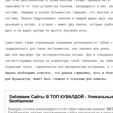
При этом диатонические и хроматические губные гармошки могут 
зависимости от типа устройства язычков, находящихся в них. На
системы, лежащие в основе большинства гармошек, это венская и
системы. Первая подразумевает наличие в каждой дырке двух язы
разницей в октаву, а вторая – имеет два язычка, которые сраба
вдох и на выдох разные по высоте звучания ноты.
Существуют также специальные клавишные разновидности губных г
традиционного для таких инструментов, как пианино или рояль, 
две или максимум три последовательных октавы. Дуя в специальн
соответствующие кнопки на клавиатуре такой гармоники, вы смож
отдельные звуки, гармонически или мелодические интервалы, а т
Однако необходимо отметить, что данная гармоника, хоть и боле
для музыкантов, может быть сложнее в освоении для новичка.
Забиваем Сайты В ТОП КУВАЛДОЙ - Уникальные
SeoHammer
Каждая ссылка анализируется по трем пакетам оценки:
SEO
SeoHammer делает продвижение сайта прозрачным и прост