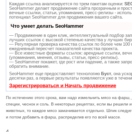
Каждая ссылка анализируется по трем пакетам оценки:
SEO
SeoHammer делает продвижение сайта прозрачным и прост
вечные ссылки, статьи, упоминания, пресс-релизы - испол
потенциал SeoHammer для продвижения вашего сайта.
Что умеет делать SeoHammer
— Продвижение в один клик, интеллектуальный подбор зап
лучших ссылок с высокой степенью качества у лучших бир
— Регулярная проверка качества ссылок по более чем 100 
ежедневный пересчет показателей качества проекта.
— Все известные форматы ссылок: арендные ссылки, вечн
(упоминания, мнения, отзывы, статьи, пресс-релизы).
— SeoHammer покажет, где рост или падение, а также запр
обратить внимание.
SeoHammer еще предоставляет технологию
Буст
, она уск
десятки раз, а первые результаты появляются уже в течени
Зарегистрироваться и Начать продвижение
По истечению этого срока, вам надо измельчить мясо на фарш,
специи, чеснок и соль. В некоторых рецептах, если вы решили 
животных, то каждое мясо замачивается отдельно. Шпик следуе
и потом добавить в фарш, распределив его по всей массе.
4