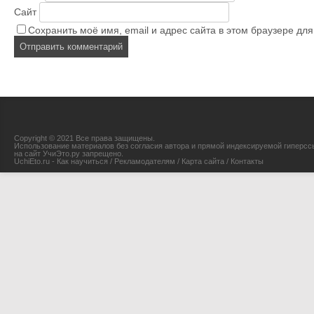
Сайт
Сохранить моё имя, email и адрес сайта в этом браузере д
Copyright © 2021 Все права защищены.
Использование материалов без согласия автора и прямой индексируемой гиперсс
на сайт УчиЭто.ру запрещено.
UchiEto.ru - Как научиться
/
Рекламодателям
/
Карта сайта
/
Контакты