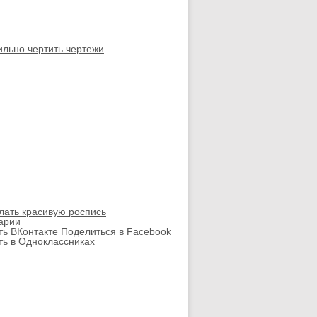
ильно чертить чертежи
лать красивую роспись
арии
ть ВКонтакте
Поделиться в Facebook
ть в Одноклассниках