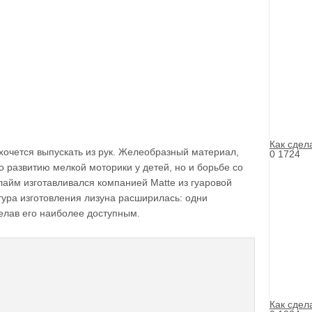
Как сдел
 хочется выпускать из рук. Желеобразный материал,
0
1724
о развитию мелкой моторики у детей, но и борьбе со
лайм изготавливался компанией Matte из гуаровой
тура изготовления лизуна расширилась: одни
елав его наиболее доступным.
Как сдел