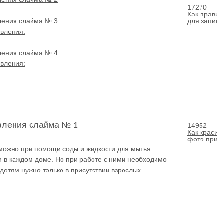
17270
Как прав
ления слайма № 3
для запи
вления:
ления слайма № 4
вления:
овления слайма № 1
14952
Как крас
фото пр
можно при помощи соды и жидкости для мытья
и в каждом доме. Но при работе с ними необходимо
 детям нужно только в присутствии взрослых.