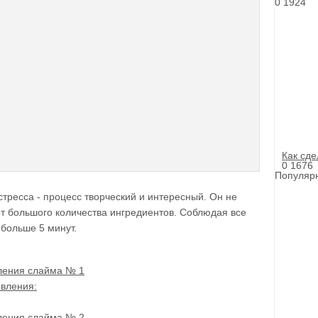
0
1924
Как сде
0
1676
Популярн
тресса - процесс творческий и интересный. Он не
т большого количества ингредиентов. Соблюдая все
 больше 5 минут.
ления слайма № 1
вления:
ления слайма № 2