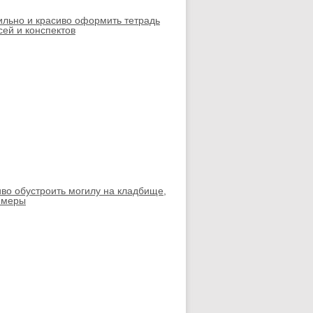
ильно и красиво оформить тетрадь
сей и конспектов
иво обустроить могилу на кладбище,
имеры