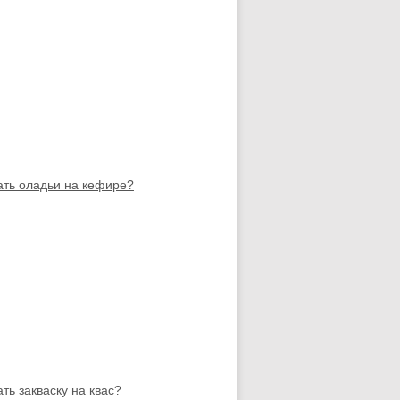
ать оладьи на кефире?
ать закваску на квас?