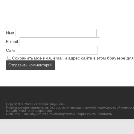
Имя
E-mail
Сайт
Сохранить моё имя, email и адрес сайта в этом браузере д
Copyright © 2021 Все права защищены.
Использование материалов без согласия автора и прямой индексируемой гиперсс
на сайт УчиЭто.ру запрещено.
UchiEto.ru - Как научиться
/
Рекламодателям
/
Карта сайта
/
Контакты