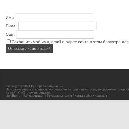
Имя
E-mail
Сайт
Сохранить моё имя, email и адрес сайта в этом браузере д
Copyright © 2021 Все права защищены.
Использование материалов без согласия автора и прямой индексируемой гиперсс
на сайт УчиЭто.ру запрещено.
UchiEto.ru - Как научиться
/
Рекламодателям
/
Карта сайта
/
Контакты