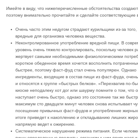
Имейте в виду, что нижеперечисленные обстоятельства создаютс
поэтому внимательно прочитайте и сделайте соответствующие 
Очень часто этим недугом страдают курильщики из-за того,
вредные для организма человека вещества.
Неконтролированное употребление вредной пищи. В совре
уровень очень тяжело контролировать, поскольку человек 
жертвует самыми необходимыми физиологическими потреб
короткое обеденное время хочется восполнить потраченны
быстрее, поэтому фаст-фуд стал очень популярен. Однако 
ингредиенты, входящие в состав пищи из фаст-фуда, очен
и относятся к группе «быстрых белков». «Перехватив по-б
киоске неподалеку хот дог или шаурму помните о том, что
наступает очень быстро, однако это состояние так же быстр
максимум сто двадцати минут человек снова испытывает чу
посещение привычных фаст-фудов и употребление жирных 
итоге приведет к накоплению и откладыванию лишних жиров
напрямую ведет к ожирению.
Систематическое нарушение режима питания. Если человек
пищу определенные продукты, организм к ним привыкает и,