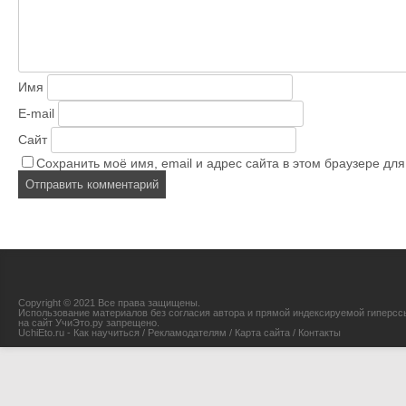
Имя
E-mail
Сайт
Сохранить моё имя, email и адрес сайта в этом браузере д
Copyright © 2021 Все права защищены.
Использование материалов без согласия автора и прямой индексируемой гиперсс
на сайт УчиЭто.ру запрещено.
UchiEto.ru - Как научиться
/
Рекламодателям
/
Карта сайта
/
Контакты