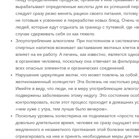
вырабатывает определенные кислоты для их успешной пер
следует сразу резко менять рацион своего питания, потому
не готовым к усвоению и переработки новых блюд. Очень ч
людей, которые едут отдыхать за границу с путевкой, где «в
случае сдерживать себя ох как тяжело.
Злоупотребление алкоголем. При постоянном и системати
спиртных напитков возникает застаивание желчных клеток 
влияет на ее работу. А печень, как известно, является одн
в организме человека, поскольку она отвечает за фильтрац
всех опасных элементов и органических соединений.
Нарушение циркуляции желчи, что может повлечь за собой 
желчнокаменный холецистит. Эта болезнь не настолько редк
Имейте в виду, что люди, не в меру употребляющие алкого
подвержены заболеванию этому недугу. Это состояние осо
контролировать, если этот процесс проходит в домашних усл
«чем хуже с утра, тем лучше было вечером».
Поскольку уровень холестерина не поднимается «просто та
довольно длительное время, человек не сразу ощущает его
медленного и незаметного протекания этой болезни челове
отреагировать на нее и принять необходимые меры для ле