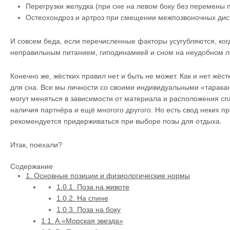
Перегрузки желудка (при сне на левом боку без перемены 
Остеохондроз и артроз при смещении межпозвоночных дис
И совсем беда, если перечисленные факторы усугубляются, ког
неправильным питанием, гиподинамией и сном на неудобном л
Конечно же, жёстких правил нет и быть не может. Как и нет жёс
для сна. Все мы личности со своими индивидуальными «тарака
могут меняться в зависимости от материала и расположения спа
наличия партнёра и ещё многого другого. Но есть свод неких пр
рекомендуется придерживаться при выборе позы для отдыха.
Итак, поехали?
Содержание
1.
Основные позиции и физиологические нормы
1.0.1.
Поза на животе
1.0.2.
На спине
1.0.3.
Поза на боку
1.1.
A.«Морская звезда»