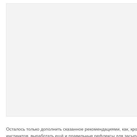
Осталось только дополнить сказанное рекомендациями, как, к
инстинктов, выработать ещё и правильные рефлексы для засы