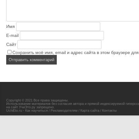
Имя
E-mail
Сайт
Сохранить моё имя, email и адрес сайта в этом браузере д
Copyright © 2021 Все права защищены.
Использование материалов без согласия автора и прямой индексируемой гиперсс
на сайт УчиЭто.ру запрещено.
UchiEto.ru - Как научиться
/
Рекламодателям
/
Карта сайта
/
Контакты