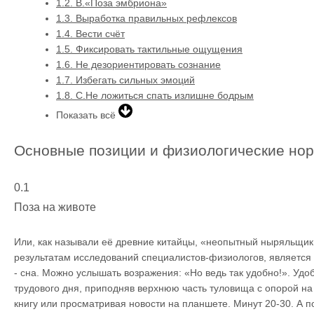
1.2.
B.«Поза эмбриона»
1.3.
Выработка правильных рефлексов
1.4.
Вести счёт
1.5.
Фиксировать тактильные ощущения
1.6.
Не дезориентировать сознание
1.7.
Избегать сильных эмоций
1.8.
C.Не ложиться спать излишне бодрым
Показать всё
Основные позиции и физиологические но
0.1
Поза на животе
Или, как называли её древние китайцы, «неопытный ныряльщик
результатам исследований специалистов-физиологов, являетс
- сна. Можно услышать возражения: «Но ведь так удобно!». Удо
трудового дня, приподняв верхнюю часть туловища с опорой на 
книгу или просматривая новости на планшете. Минут 20-30. А п