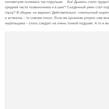
посоветуем полежать так подольше… Ага! Дышать стало трудно
средней части позвоночника и в шее? Съеденный ужин стал под
горлу? В общем, не вариант. Действительно, «неопытный ныря
и астматик – то совсем плохо. Если же организм упорно сам во
ныряльщика – спать следует на очень тонкой подушке. А то и в