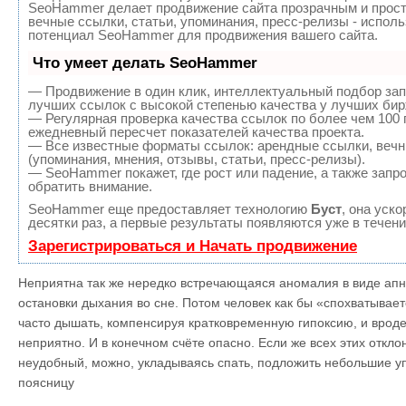
SeoHammer делает продвижение сайта прозрачным и прост
вечные ссылки, статьи, упоминания, пресс-релизы - испол
потенциал SeoHammer для продвижения вашего сайта.
Что умеет делать SeoHammer
— Продвижение в один клик, интеллектуальный подбор зап
лучших ссылок с высокой степенью качества у лучших бир
— Регулярная проверка качества ссылок по более чем 100 
ежедневный пересчет показателей качества проекта.
— Все известные форматы ссылок: арендные ссылки, вечн
(упоминания, мнения, отзывы, статьи, пресс-релизы).
— SeoHammer покажет, где рост или падение, а также запр
обратить внимание.
SeoHammer еще предоставляет технологию
Буст
, она уск
десятки раз, а первые результаты появляются уже в течени
Зарегистрироваться и Начать продвижение
Неприятна так же нередко встречающаяся аномалия в виде апн
остановки дыхания во сне. Потом человек как бы «спохватывает
часто дышать, компенсируя кратковременную гипоксию, и вроде
неприятно. И в конечном счёте опасно. Если же всех этих отклон
неудобный, можно, укладываясь спать, подложить небольшие у
поясницу