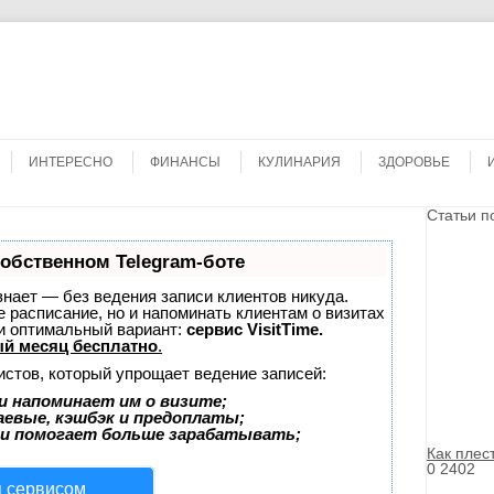
Search
ИНТЕРЕСНО
ФИНАНСЫ
КУЛИНАРИЯ
ЗДОРОВЬЕ
Статьи п
собственном Telegram-боте
 знает — без ведения записи клиентов никуда.
е расписание, но и напоминать клиентам о визитах
и оптимальный вариант:
сервис VisitTime.
й месяц бесплатно
.
истов, который упрощает ведение записей:
и напоминает им о визите;
аевые, кэшбэк и предоплаты;
 и помогает больше зарабатывать;
Как плес
0
2402
я сервисом