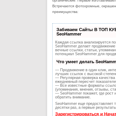
органические. Первые изготавливают
Встречаются фотохромные, окрашен
преимущества:
Забиваем Сайты В ТОП КУ
SeoHammer
Каждая ссылка анализируется по
SeoHammer делает продвижение 
вечные ссылки, статьи, упоминан
потенциал SeoHammer для продв
Что умеет делать SeoHamm
— Продвижение в один клик, инт
лучших ссылок с высокой степен
— Регулярная проверка качества 
ежедневный пересчет показателей
— Все известные форматы ссылок
(упоминания, мнения, отзывы, ста
— SeoHammer покажет, где рост и
обратить внимание.
SeoHammer еще предоставляет 
десятки раз, а первые результат
Зарегистрироваться и Нача