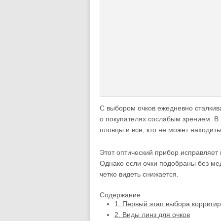
С выбором очков ежедневно сталкива
о покупателях сослабым зрением. В
пловцы и все, кто не может находит
Этот оптический прибор исправляет 
Однако если очки подобраны без ме
четко видеть снижается.
Содержание
1.
Первый этап выбора корриги
2.
Виды линз для очков