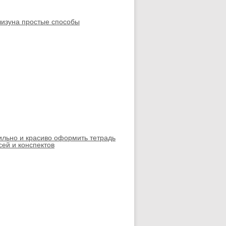
изуна простые способы
ильно и красиво оформить тетрадь
сей и конспектов