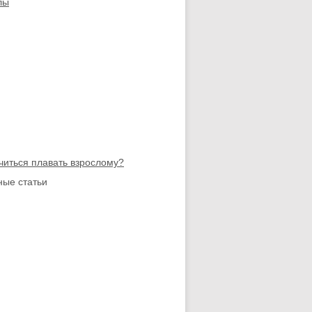
лы
читься плавать взрослому?
ые статьи