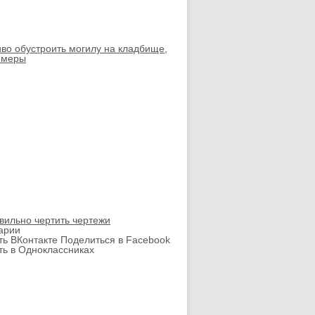
иво обустроить могилу на кладбище,
имеры
вильно чертить чертежи
арии
ть ВКонтакте
Поделиться в Facebook
ть в Одноклассниках