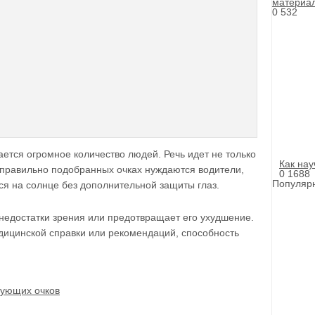
материа
0
532
ется огромное количество людей. Речь идет не только
Как нау
 правильно подобранных очках нуждаются водители,
0
1688
Популярн
ься на солнце без дополнительной защиты глаз.
недостатки зрения или предотвращает его ухудшение.
дицинской справки или рекомендаций, способность
рующих очков