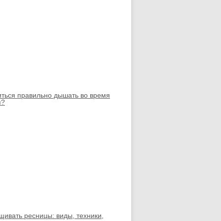
иться правильно дышать во время
я?
щивать ресницы: виды, техники,