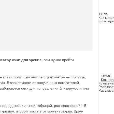
11195
Как крас
фото пр
честву
очки для зрения
, вам нужно пройти
10346
ие глаз с помощью авторефраткометра — прибора,
Как пра
з. В зависимости от полученных показателей,
Коммент
Рассказа
 выбираются очки для исправления близорукости или
Рассказа
я перед специальной таблицей, расположенной в 5
ткрытым, второй глаз в этот момент закрыт. Врач-