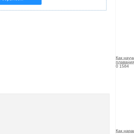
Как науч
плавани
0
1584
Как нара