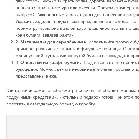
двух сторон. Можно выбрать более дорогой вариант – бумаг
наносится принт, текстура или рисунки. Причем структура мо
выпуклой. Акварельные краски нужны для нанесения рисунк
Украсить изделие, придать ему праздничности поможет лент
периметру, приклеив на клей-карандаш, либо проткните ши
край бумаги, завязав бантик.
2.
Материалы для скрапбукинга.
Используйте плотную бум
примера, различные штампы и фигурные ножницы. С пом
манипуляций с уголками согнутой бумаги вы создадите пр
3.
Открытки из крафт-бумаги.
Продается в канцелярских 
рукоделия. Можно сделать необычные и очень простые отк
представлены ниже.
Эти карточки сами по себе смотрятся очень необычно, минима
подручными средствами, и стильный подарок готов! При этом п
положить в
самодельную большую коробку
.