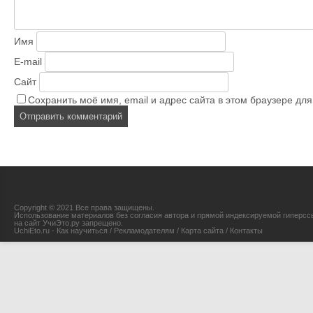
Имя
E-mail
Сайт
Сохранить моё имя, email и адрес сайта в этом браузере д
Copyright © 2021 Все права защищены.
Использование материалов без согласия автора и прямой индексируемой гиперсс
на сайт УчиЭто.ру запрещено.
UchiEto.ru - Как научиться
/
Рекламодателям
/
Карта сайта
/
Контакты