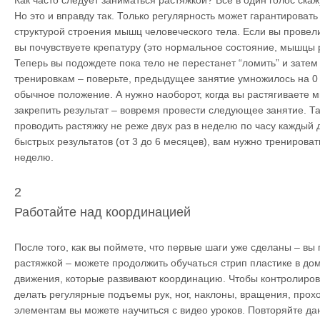
Как часто следует заниматься растяжкой? Все в один голос скаж
Но это и вправду так. Только регулярность может гарантировать 
структурой строения мышц человеческого тела. Если вы провел
вы почувствуете крепатуру (это нормальное состояние, мышцы р
Теперь вы подождете пока тело не перестанет “ломить” и затем 
тренировкам – поверьте, предыдущее занятие умножилось на 0
обычное положение. А нужно наоборот, когда вы растягиваете
закрепить результат – вовремя провести следующее занятие. Т
проводить растяжку не реже двух раз в неделю по часу каждый 
быстрых результатов (от 3 до 6 месяцев), вам нужно тренироват
неделю.
2
Работайте над координацией
После того, как вы поймете, что первые шаги уже сделаны – вы
растяжкой – можете продолжить обучаться стрип пластике в до
движения, которые развивают координацию. Чтобы контролиров
делать регулярные подъемы рук, ног, наклоны, вращения, прохо
элементам вы можете научиться с видео уроков. Повторяйте д