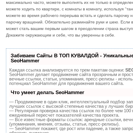
максимально часто, можете выполнять их не только в определе
можете ходить по квартире, с комнаты в комнату, используя “та
можете во время рабочего перерыва встать и сделать парочку н
парочку вращений. Обязательно разминайте руки и шею. Если в
может стать вашим первым шагом в преодолении страха выступ
Докажите окружающим и себе, что вы уверенны в себе.
Забиваем Сайты В ТОП КУВАЛДОЙ - Уникальные
SeoHammer
Каждая ссылка анализируется по трем пакетам оценки:
SEO
SeoHammer делает продвижение сайта прозрачным и прост
вечные ссылки, статьи, упоминания, пресс-релизы - испол
потенциал SeoHammer для продвижения вашего сайта.
Что умеет делать SeoHammer
— Продвижение в один клик, интеллектуальный подбор зап
лучших ссылок с высокой степенью качества у лучших бир
— Регулярная проверка качества ссылок по более чем 100 
ежедневный пересчет показателей качества проекта.
— Все известные форматы ссылок: арендные ссылки, вечн
(упоминания, мнения, отзывы, статьи, пресс-релизы).
— SeoHammer покажет, где рост или падение, а также запр
обратить внимание.