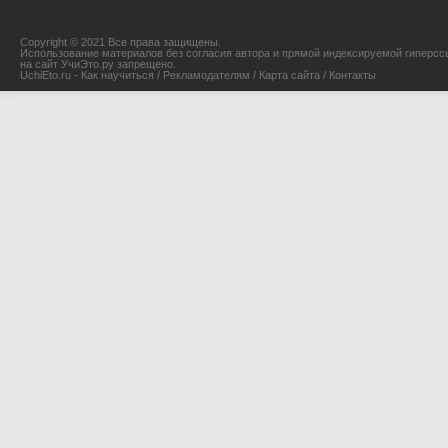
Copyright © 2021 Все права защищены.
Использование материалов без согласия автора и прямой индексируемой гиперсс
на сайт УчиЭто.ру запрещено.
UchiEto.ru - Как научиться
/
Рекламодателям
/
Карта сайта
/
Контакты