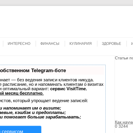
Search
ИНТЕРЕСНО
ФИНАНСЫ
КУЛИНАРИЯ
ЗДОРОВЬЕ
Статьи п
собственном Telegram-боте
 знает — без ведения записи клиентов никуда.
е расписание, но и напоминать клиентам о визитах
и оптимальный вариант:
сервис VisitTime.
й месяц бесплатно
.
истов, который упрощает ведение записей:
и напоминает им о визите;
аевые, кэшбэк и предоплаты;
 и помогает больше зарабатывать;
Как науч
0
3244
я сервисом