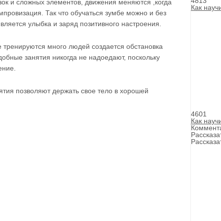
4813
язок и сложных элементов, движения меняются ,когда
Как науч
мпровизация. Так что обучаться зумбе можно и без
вляется улыбка и заряд позитивного настроения.
е тренируются много людей создается обстановка
добные занятия никогда не надоедают, поскольку
ение.
нятия позволяют держать свое тело в хорошей
4601
Как науч
Коммент
Рассказа
Рассказа