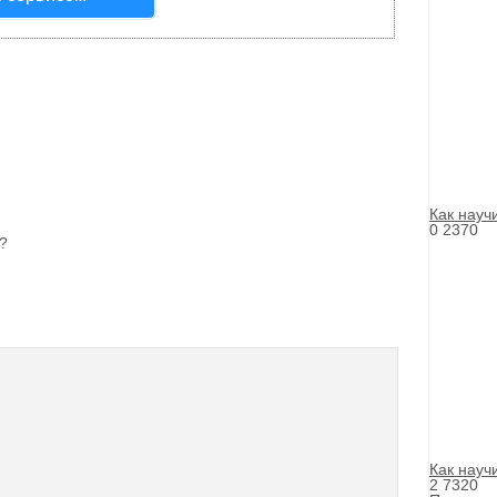
Как науч
0
2370
?
Как науч
2
7320