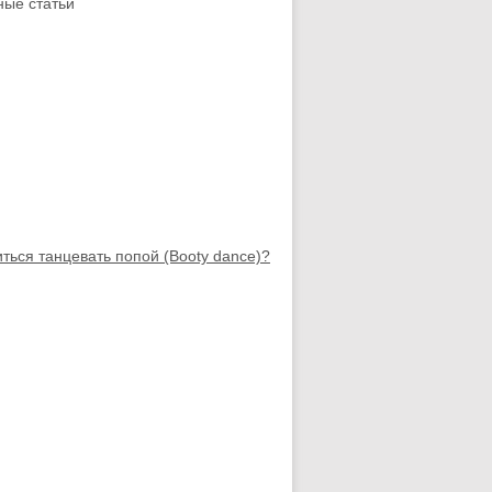
ые статьи
иться танцевать попой (Booty dance)?