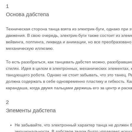
1
Основа дабстепа
Техническая сторона танца взята из электрик-буги, однако при 
движения. В свою очередь, электрик-буги также состоит из элем
вейвинга, поппинга, ликвида и анимации, но все преобразовано
механическую иллюзию.
То есть разобраться, как танцевать дабстеп можно, разобравшис
стилях. Идея в целом в электронных, механических элементах,
танцующего робота. Однако не стоит забывать, что это танец. Р
должна содержать в себе одновременно пластику и гибкость. К
карандаша, когда двумя пальцами держишь его за центр и раск
2
Элементы дабстепа
Не забывайте, что электронный характер танца не должен 
эмоциональности. В дабстепе телом будто управляет искус