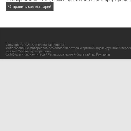
Copyright © 2021 Все права защищены.
Использование материалов без согласия автора и прямой индексируемой гиперсс
на сайт УчиЭто.ру запрещено.
UchiEto.ru - Как научиться
/
Рекламодателям
/
Карта сайта
/
Контакты