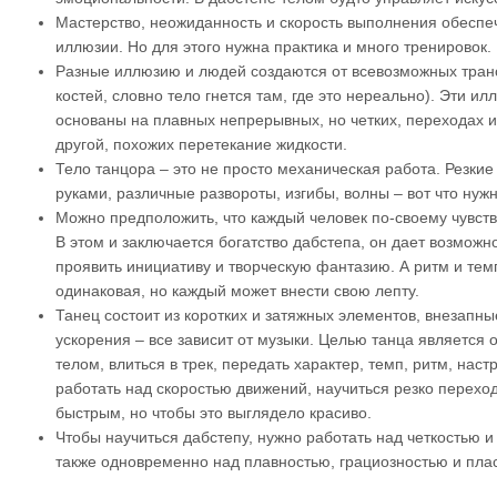
Мастерство, неожиданность и скорость выполнения обеспе
иллюзии. Но для этого нужна практика и много тренировок.
Разные иллюзию и людей создаются от всевозможных тран
костей, словно тело гнется там, где это нереально). Эти 
основаны на плавных непрерывных, но четких, переходах и
другой, похожих перетекание жидкости.
Тело танцора – это не просто механическая работа. Резкие
руками, различные развороты, изгибы, волны – вот что нуж
Можно предположить, что каждый человек по-своему чувств
В этом и заключается богатство дабстепа, он дает возможн
проявить инициативу и творческую фантазию. А ритм и тем
одинаковая, но каждый может внести свою лепту.
Танец состоит из коротких и затяжных элементов, внезапны
ускорения – все зависит от музыки. Целью танца является о
телом, влиться в трек, передать характер, темп, ритм, нас
работать над скоростью движений, научиться резко перехо
быстрым, но чтобы это выглядело красиво.
Чтобы научиться дабстепу, нужно работать над четкостью и
также одновременно над плавностью, грациозностью и пла