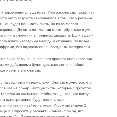
и закрепляются в детстве. Учиться считать, также, как
ости этого возраста заключаются в том, что у ребенка
– он будет понимать, знать, но из-за малого
оваривать. До пяти лет малыш может обучиться в уме
итания и сложения в пределах двадцати. Если в два –
спользовать наглядные методы в обучении, то позже
цифрами, без подкрепления наглядным материалом.
енка было больше шансов, что процесс оперирования
кими действиями будет даваться легче и пойдет
ше научить его считать.
 с наглядными материалами. Считать можно все, что
спешат на пожар, мотоциклисты, которые с грохотом
греются на солнышке, стайки птиц – все, что вокруг
ета одновременно будут развиваться
пенно увеличивайте нагрузку. Утром вы видели 2
еще 3. Спросите у ребенка: «Заметил ли он, что
 заметил?». Похвалите его за точность и