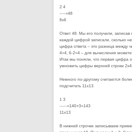
2 4
----=48
8х6
Ответ 48. Мы его получили, записав
каждой цифрой записали, сколько не
цифра ответа – это разница между ч
4=4, 6-2=4 – для вычисления можете
Итак мы поняли, что первая цифра э
умножить цифры верхней строки 2х4
Немного по-другому считаются боле
подсчитать 11х13.
1 3
-----=140+3=143
11х13
В нижней строчке записываем пример