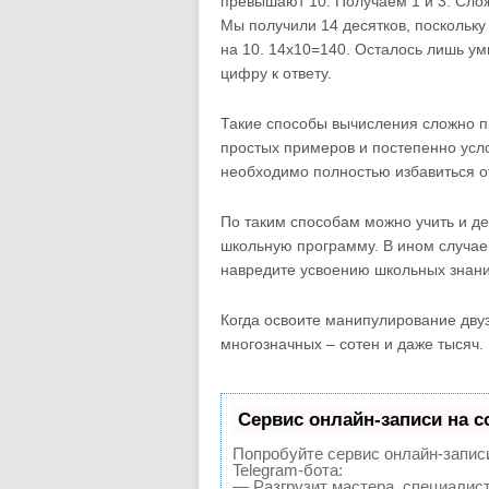
превышают 10. Получаем 1 и 3. Сло
Мы получили 14 десятков, поскольк
на 10. 14х10=140. Осталось лишь у
цифру к ответу.
Такие способы вычисления сложно п
простых примеров и постепенно усло
необходимо полностью избавиться от 
По таким способам можно учить и дет
школьную программу. В ином случае 
навредите усвоению школьных знани
Когда освоите манипулирование дву
многозначных – сотен и даже тысяч.
Сервис онлайн-записи на с
Попробуйте сервис онлайн-записи
Telegram-бота:
— Разгрузит мастера, специалис