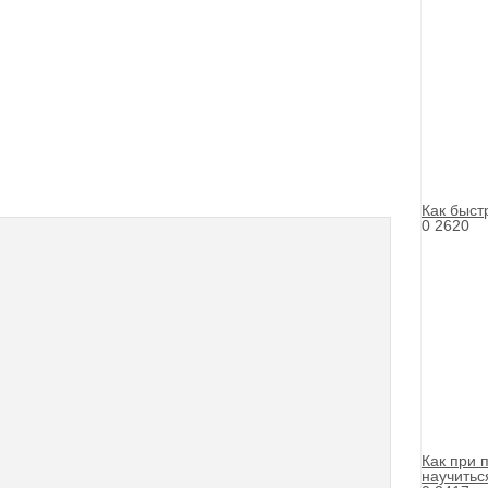
Как быст
0
2620
Как при 
научитьс