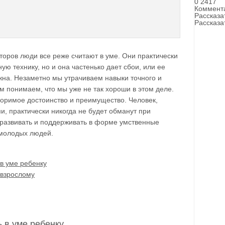
0
2417
Коммент
Рассказа
Рассказа
яторов люди все реже считают в уме. Они практически
ю технику, но и она частенько дает сбои, или ее
ужна. Незаметно мы утрачиваем навыки точного и
ем понимаем, что мы уже не так хороши в этом деле.
споримое достоинство и преимущество. Человек,
, практически никогда не будет обманут при
ут развивать и поддерживать в форме умственные
 молодых людей.
 в уме ребенку
 взрослому
ь в уме ребенку