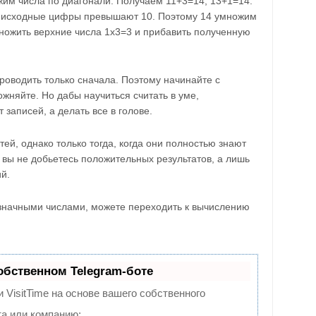
жим числа по диагонали. Получаем 11+3=14, 13+1=14.
у исходные цифры превышают 10. Поэтому 14 умножим
множить верхние числа 1х3=3 и прибавить полученную
роводить только сначала. Поэтому начинайте с
жняйте. Но дабы научиться считать в уме,
записей, а делать все в голове.
ей, однако только тогда, когда они полностью знают
вы не добьетесь положительных результатов, а лишь
й.
значными числами, можете переходить к вычислению
обственном Telegram-боте
 VisitTime на основе вашего собственного
та или компанию;