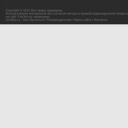
Copyright © 2021 Все права защищены.
Использование материалов без согласия автора и прямой индексируемой гиперсс
на сайт УчиЭто.ру запрещено.
UchiEto.ru - Как научиться
/
Рекламодателям
/
Карта сайта
/
Контакты