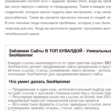
упражнениях состоят из 6-7 заданий. Кроме этого, когда вы про
вас могут вернуть к какому-то предыдущему. Также в каждом уп
создателей, которые смогут поднять вам нестроение, и вы смо
расслабиться. Также вы сможете прочитать письма от людей, 
В этих письмах люди описывали проблемы, которые у них были
тяжелым для них. Когда вы выполните задание, программа выст
пятибалльной шкале.
Забиваем Сайты В ТОП КУВАЛДОЙ - Уникальные
SeoHammer
Каждая ссылка анализируется по трем пакетам оценки:
SEO
SeoHammer делает продвижение сайта прозрачным и прост
вечные ссылки, статьи, упоминания, пресс-релизы - испол
потенциал SeoHammer для продвижения вашего сайта.
Что умеет делать SeoHammer
— Продвижение в один клик, интеллектуальный подбор зап
лучших ссылок с высокой степенью качества у лучших бир
— Регулярная проверка качества ссылок по более чем 100 
ежедневный пересчет показателей качества проекта.
— Все известные форматы ссылок: арендные ссылки, вечн
(упоминания, мнения, отзывы, статьи, пресс-релизы).