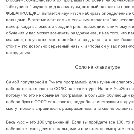
В общем, большинство этих программ построены на одинаковой
“абитуриент” изучает ряд клавиатуры, который находится посер
ФЫВАПРОЛДЖЭ, пытается научиться набирать определенные 
пальцами. В этот момент самым сложным является “расшевели
палец. Когда вы освоите средний ряд, переходите к нижнему и 
обучения у вас может возникать раздражение, из-за того, что п
клавиши, получается много ошибок и так далее – это неизбежно
стоит – это довольно серьезный навык, и чтобы он у вас появил
потрудиться.
Соло на клавиатуре
Самой популярной в Рунете программой для изучения слепого 
набора текста является СОЛО на клавиатуре. На нем УчиЭто о
потому что это не обычная программа, а большой обучающий к
набора букв в СОЛО есть советы, подробные инструкции и друг
смогут помочь справиться с раздражением, а также не оставить 
Весь курс – это 100 упражнений. Если вы пройдете все 100, то э
набираете текст десятью пальцами и при этом не смотрите на к