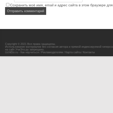
Сохранить моё имя, email и адрес сайта в этом браузере д
Copyright © 2021 Все права защищены.
Использование материалов без согласия автора и прямой индексируемой гиперсс
на сайт УчиЭто.ру запрещено.
UchiEto.ru - Как научиться
/
Рекламодателям
/
Карта сайта
/
Контакты