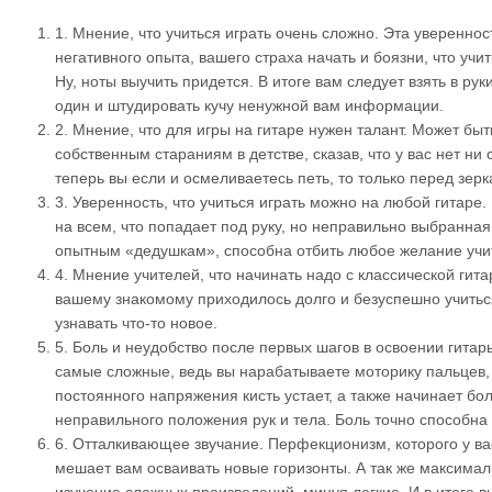
1.
Мнение, что учиться играть очень сложно. Эта уверенно
негативного опыта, вашего страха начать и боязни, что учи
Ну, ноты выучить придется. В итоге вам следует взять в ру
один и штудировать кучу ненужной вам информации.
2.
Мнение, что для игры на гитаре нужен талант. Может быт
собственным стараниям в детстве, сказав, что у вас нет ни с
теперь вы если и осмеливаетесь петь, то только перед зер
3.
Уверенность, что учиться играть можно на любой гитаре.
на всем, что попадает под руку, но неправильно выбранная
опытным «дедушкам», способна отбить любое желание учи
4.
Мнение учителей, что начинать надо с классической гита
вашему знакомому приходилось долго и безуспешно учиться
узнавать что-то новое.
5.
Боль и неудобство после первых шагов в освоении гитар
самые сложные, ведь вы нарабатываете моторику пальцев, к
постоянного напряжения кисть устает, а также начинает бол
неправильного положения рук и тела. Боль точно способна 
6.
Отталкивающее звучание. Перфекционизм, которого у вас
мешает вам осваивать новые горизонты. А так же максима