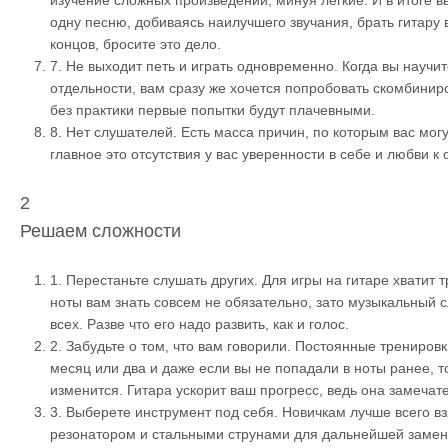
изучение сложных произведений, минуя легкие. И в итоге 
одну песню, добиваясь наилучшего звучания, брать гитару в
концов, бросите это дело.
7.
Не выходит петь и играть одновременно. Когда вы научит
отдельности, вам сразу же хочется попробовать скомбиниро
без практики первые попытки будут плачевными.
8.
Нет слушателей. Есть масса причин, по которым вас могу
главное это отсутствия у вас уверенности в себе и любви к 
2
Решаем сложности
1.
Перестаньте слушать других. Для игры на гитаре хватит 
ноты вам знать совсем не обязательно, зато музыкальный с
всех. Разве что его надо развить, как и голос.
2.
Забудьте о том, что вам говорили. Постоянные тренировк
месяц или два и даже если вы не попадали в ноты ранее, 
изменится. Гитара ускорит ваш прогресс, ведь она замечат
3.
Выберете инструмент под себя. Новичкам лучше всего вз
резонатором и стальными струнами для дальнейшей замен