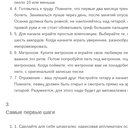
около 10 или меньше.
4.
Готовьтесь к труду. Помните, что первые два месяца тре
болеть. Заниматься лучше через день, после занятий опуск
Осанка должна быть ровной, не наклоняйтесь над гитарой, 
правой руки и не стоит обхватывать гриф большим пальце
5.
Для начала играйте простые композиции. Выбирайте те, 
шесть аккордов. Когда начнете играть увереннее, разнообр
импровизировать.
6.
Метроном. Купите метроном и играйте свою любимую п
важное это ритм. Потом попробуйте петь под метроном, по
метронома. Когда поймете, что метроном вам не понадобит
него, с оригинальной записью песни.
7.
Отражение – ваш лучший друг. Настройте гитару и начните
Помните, певец должен быть открыт и смотреть прямо на зр
гитарой. Разумеется, для этого надо будет до автоматизма
3
Самые первые шаги
1.
Сделайте для себя шпаргалку, нарисовав аппликатуру ос