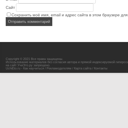
Сайт
Сохранить моё имя, email и адрес сайта в этом браузере д
Copyright © 2021 Все права защищены.
Использование материалов без согласия автора и прямой индексируемой гиперсс
на сайт УчиЭто.ру запрещено.
UchiEto.ru - Как научиться
/
Рекламодателям
/
Карта сайта
/
Контакты