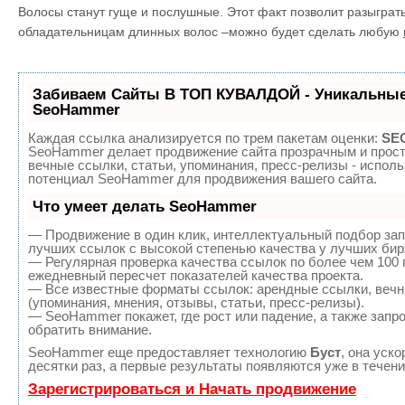
Волосы станут гуще и послушные. Этот факт позволит разыграт
обладательницам длинных волос –можно будет сделать любую
Забиваем Сайты В ТОП КУВАЛДОЙ - Уникальные
SeoHammer
Каждая ссылка анализируется по трем пакетам оценки:
SEO
SeoHammer делает продвижение сайта прозрачным и прост
вечные ссылки, статьи, упоминания, пресс-релизы - испол
потенциал SeoHammer для продвижения вашего сайта.
Что умеет делать SeoHammer
— Продвижение в один клик, интеллектуальный подбор зап
лучших ссылок с высокой степенью качества у лучших бир
— Регулярная проверка качества ссылок по более чем 100 
ежедневный пересчет показателей качества проекта.
— Все известные форматы ссылок: арендные ссылки, вечн
(упоминания, мнения, отзывы, статьи, пресс-релизы).
— SeoHammer покажет, где рост или падение, а также запр
обратить внимание.
SeoHammer еще предоставляет технологию
Буст
, она уск
десятки раз, а первые результаты появляются уже в течени
Зарегистрироваться и Начать продвижение