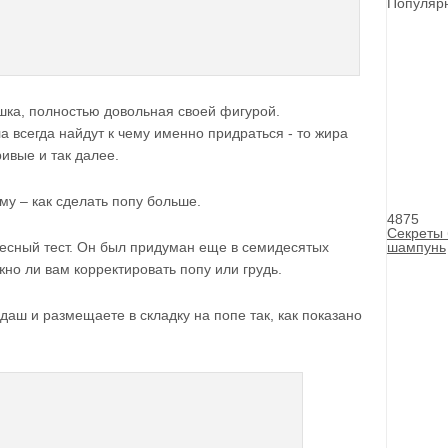
Популярн
ушка, полностью довольная своей фигурой.
 всегда найдут к чему именно придраться - то жира
ривые и так далее.
у – как сделать попу больше.
4875
Секреты 
есный тест. Он был придуман еще в семидесятых
шампунь
жно ли вам корректировать попу или грудь.
даш и размещаете в складку на попе так, как показано