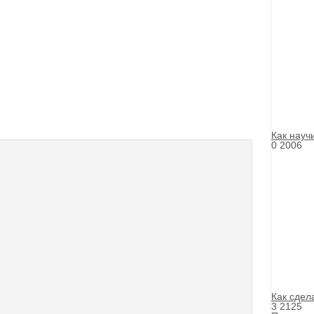
Как науч
0
2006
Как сдел
3
2125