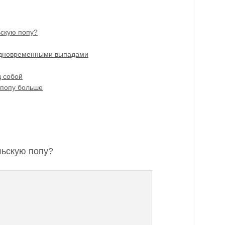
ьскую попу?
одновременными выпадами
д собой
 попу больше
льскую попу?