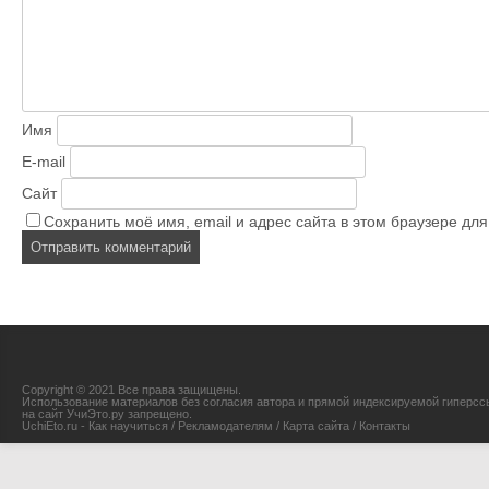
Имя
E-mail
Сайт
Сохранить моё имя, email и адрес сайта в этом браузере д
Copyright © 2021 Все права защищены.
Использование материалов без согласия автора и прямой индексируемой гиперсс
на сайт УчиЭто.ру запрещено.
UchiEto.ru - Как научиться
/
Рекламодателям
/
Карта сайта
/
Контакты