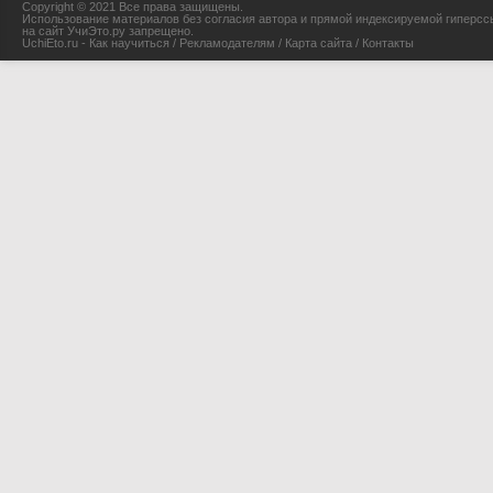
Copyright © 2021 Все права защищены.
Использование материалов без согласия автора и прямой индексируемой гиперсс
на сайт УчиЭто.ру запрещено.
UchiEto.ru - Как научиться
/
Рекламодателям
/
Карта сайта
/
Контакты