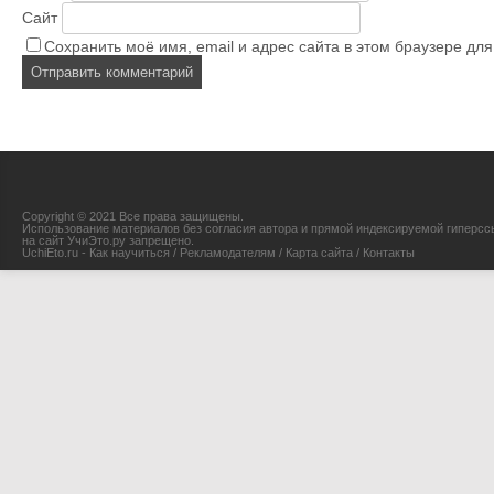
Сайт
Сохранить моё имя, email и адрес сайта в этом браузере д
Copyright © 2021 Все права защищены.
Использование материалов без согласия автора и прямой индексируемой гиперсс
на сайт УчиЭто.ру запрещено.
UchiEto.ru - Как научиться
/
Рекламодателям
/
Карта сайта
/
Контакты