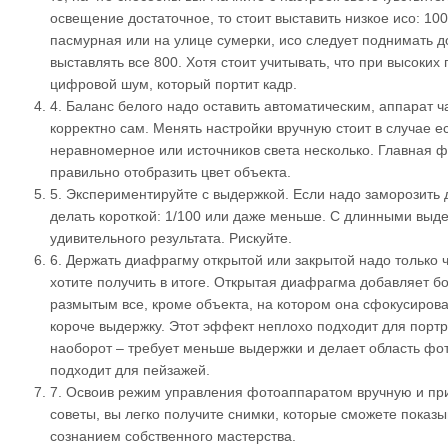
освещение достаточное, то стоит выставить низкое исо: 100
пасмурная или на улице сумерки, исо следует поднимать д
выставлять все 800. Хотя стоит учитывать, что при высоких
цифровой шум, который портит кадр.
4.
Баланс белого надо оставить автоматическим, аппарат ч
корректно сам. Менять настройки вручную стоит в случае 
неравномерное или источников света несколько. Главная ф
правильно отобразить цвет объекта.
5.
Экспериментируйте с выдержкой. Если надо заморозить 
делать короткой: 1/100 или даже меньше. С длинными выд
удивительного результата. Рискуйте.
6.
Держать диафрагму открытой или закрытой надо только ч
хотите получить в итоге. Открытая диафрагма добавляет б
размытым все, кроме объекта, на котором она сфокусирова
короче выдержку. Этот эффект неплохо подходит для порт
наоборот – требует меньше выдержки и делает область фо
подходит для пейзажей.
7.
Освоив режим управления фотоаппаратом вручную и пр
советы, вы легко получите снимки, которые сможете показы
сознанием собственного мастерства.