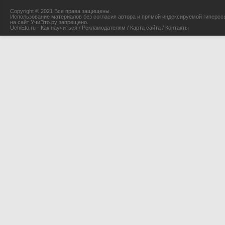
Copyright © 2021 Все права защищены.
Использование материалов без согласия автора и прямой индексируемой гиперсс
на сайт УчиЭто.ру запрещено.
UchiEto.ru - Как научиться
/
Рекламодателям
/
Карта сайта
/
Контакты