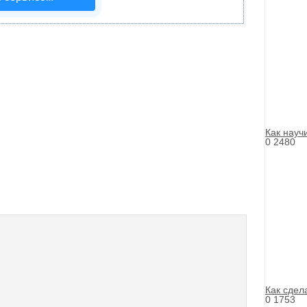
Как науч
0
2480
Как сдел
0
1753