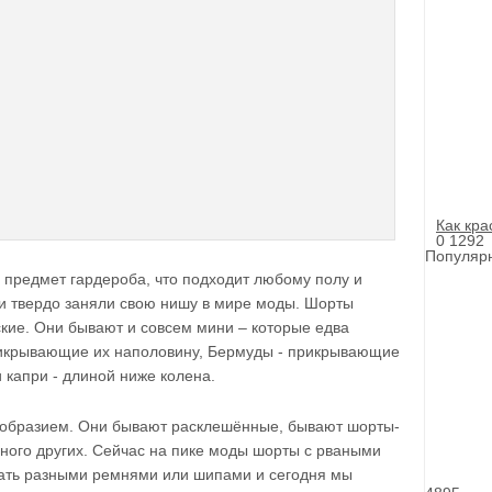
Как кр
0
1292
Популярн
 предмет гардероба, что подходит любому полу и
ни твердо заняли свою нишу в мире моды. Шорты
ские. Они бывают и совсем мини – которые едва
рикрывающие их наполовину, Бермуды - прикрывающие
 капри - длиной ниже колена.
образием. Они бывают расклешённые, бывают шорты-
ного других. Сейчас на пике моды шорты с рваными
шать разными ремнями или шипами и сегодня мы