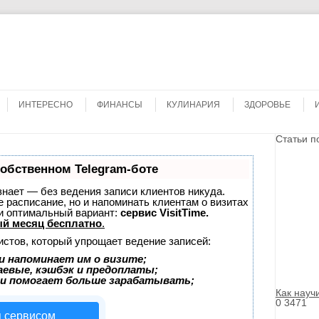
Search
ИНТЕРЕСНО
ФИНАНСЫ
КУЛИНАРИЯ
ЗДОРОВЬЕ
Статьи п
собственном Telegram-боте
 знает — без ведения записи клиентов никуда.
е расписание, но и напоминать клиентам о визитах
и оптимальный вариант:
сервис VisitTime.
й месяц бесплатно
.
истов, который упрощает ведение записей:
и напоминает им о визите;
аевые, кэшбэк и предоплаты;
 и помогает больше зарабатывать;
Как науч
0
3471
я сервисом